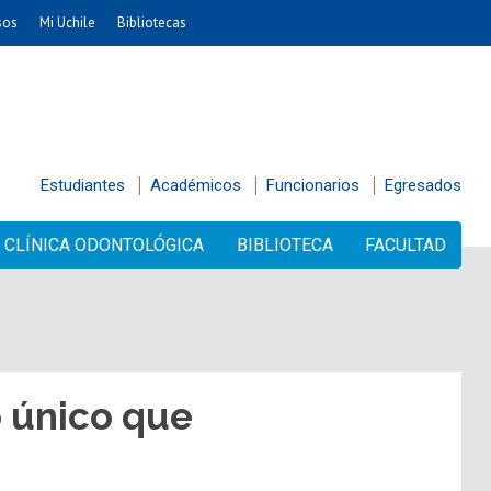
sos
Mi Uchile
Bibliotecas
Estudiantes
Académicos
Funcionarios
Egresados
CLÍNICA ODONTOLÓGICA
BIBLIOTECA
FACULTAD
 único que