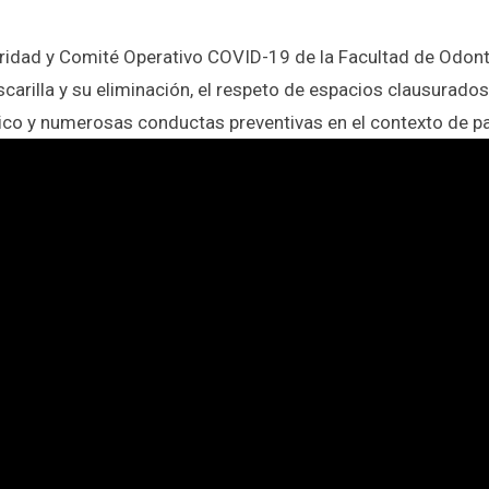
uridad y Comité Operativo COVID-19 de la Facultad de Odont
carilla y su eliminación, el respeto de espacios clausurados 
ísico y numerosas conductas preventivas en el contexto de 