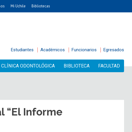
sos
Mi Uchile
Bibliotecas
Estudiantes
Académicos
Funcionarios
Egresados
CLÍNICA ODONTOLÓGICA
BIBLIOTECA
FACULTAD
 “El Informe