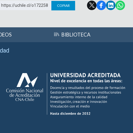
https://uchile.cl/o172258
COPIAR
DEOS
BIBLIOTECA
idad