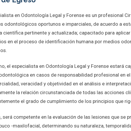
ialista en Odontología Legal y Forense es un profesional C
es odontológicos oportunos e imparciales, de acuerdo a está
ra científica pertinente y actualizada; capacitado para aplic
ios en el proceso de identificación humana por medios odont
dos.
, el especialista en Odontología Legal y Forense estará cap
 odontológica en casos de responsabilidad profesional en el 
cialidad, veracidad y objetividad en el análisis e interpret
amente la relación circunstanciada de todas las acciones cl
ntemente el grado de cumplimiento de los principios que rig
será competente en la evaluación de las lesiones que se pre
buco -maxilofacial, determinando su naturaleza, temporalida