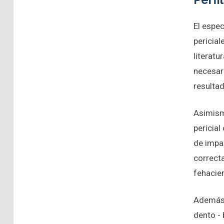
El espec
pericial
literatu
necesar
resulta
Asimismo
pericial
de impar
correct
fehacie
Además, 
dento - 