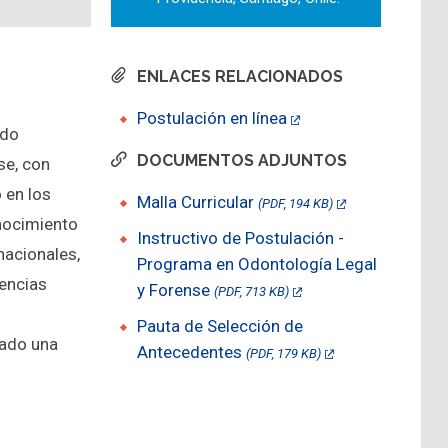
ENLACES RELACIONADOS
Postulación en línea
ido
DOCUMENTOS ADJUNTOS
se, con
 en los
Malla Curricular
(PDF, 194 KB)
onocimiento
Instructivo de Postulación -
nacionales,
Programa en Odontología Legal
iencias
y Forense
(PDF, 713 KB)
Pauta de Selección de
tado una
Antecedentes
(PDF, 179 KB)