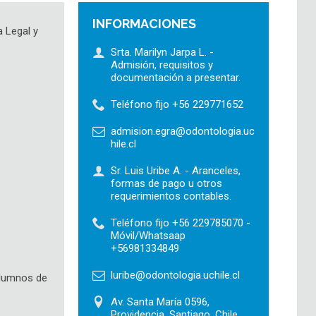
INFORMACIONES
a Legal y
Srta. Marilyn Jarpa L. -
Admisión, requisitos y
documentación a presentar.
Teléfono fijo +56 229771652
admision.egra@odontologia.uc
hile.cl
Sr. Luis Uribe A. - Aranceles,
formas de pago u otros
requerimientos contables.
Teléfono fijo +56 229785070 -
Móvil/Whatsaap
+56981334849
luribe@odontologia.uchile.cl
alumnos de
Av. Santa María 0596,
Providencia, Santiago, Chile.