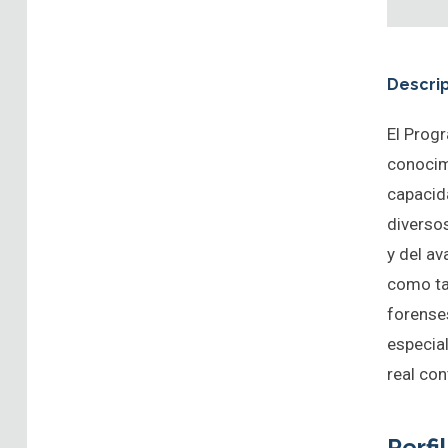
Descri
El Prog
conocimi
capacid
diverso
y del av
como tam
forense
especia
real con
Perfi