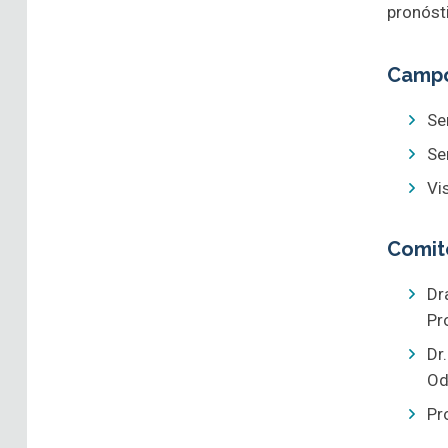
pronóst
Campo
Se
Se
Vi
Comit
Dr
Pr
Dr
Od
Pr