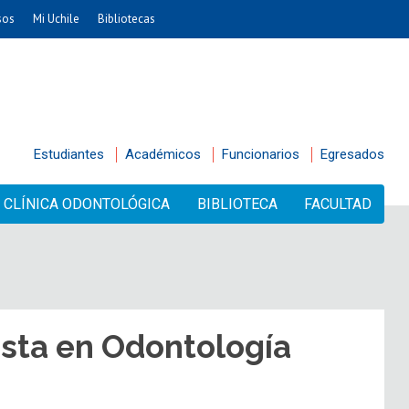
sos
Mi Uchile
Bibliotecas
Estudiantes
Académicos
Funcionarios
Egresados
CLÍNICA ODONTOLÓGICA
BIBLIOTECA
FACULTAD
ista en Odontología