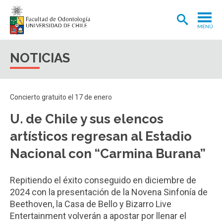
MENÚ
ADMISIÓN
NOTICIAS
CARRERA
POSTGRADOS Y POSTÍTULOS
Concierto gratuito el 17 de enero
INVESTIGACIÓN
U. de Chile y sus elencos
EXTENSIÓN
artísticos regresan al Estadio
INTERNACIONAL
Nacional con “Carmina Burana”
CLÍNICA ODONTOLÓGICA
Repitiendo el éxito conseguido en diciembre de
BIBLIOTECA
2024 con la presentación de la Novena Sinfonía de
Beethoven, la Casa de Bello y Bizarro Live
FACULTAD
Entertainment volverán a apostar por llenar el