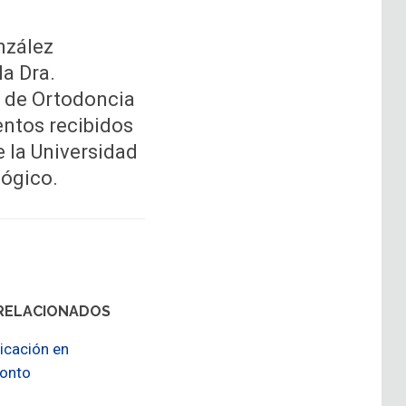
nzález
la Dra.
d de Ortodoncia
entos recibidos
 la Universidad
lógico.
RELACIONADOS
icación en
donto