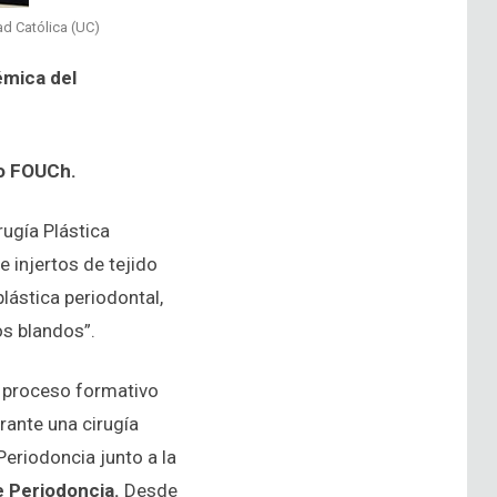
ad Católica (UC)
émica del
ño FOUCh.
rugía Plástica
 injertos de tejido
lástica periodontal,
os blandos”.
 proceso formativo
urante una cirugía
eriodoncia junto a la
e Periodoncia.
Desde