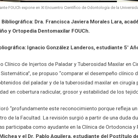
iante FOUCh expone en XI Encuentro Científico de Odontología de la Universid
 Bibliográfica: Dra. Francisca Javiera Morales Lara, acad
iño y Ortopedia Dentomaxilar FOUCh.
ibliográfica: Ignacio González Landeros, estudiante 5° A
 Clínico de Injertos de Paladar y Tuberosidad Maxilar en Ci
 Sistemática”, se propuso “comparar el desempeño clínico de
btenidos del paladar y de la tuberosidad maxilar en cirugía p
dad en cobertura radicular, grosor y estabilidad de los tejid
loró “profundamente este reconocimiento porque refleja un
tro de la Facultad. La revisión surgió a partir de una duda d
s participaba como ayudante en la Clínica de Ortodoncia y P
Michea y el Dr. Pablo Aguilera, estudiante del Postítulo d