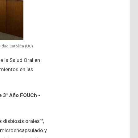
sidad Católica (UC)
e la Salud Oral en
imientos en las
de 3° Año FOUCh -
 disbiosis orales””,
no microencapsulado y