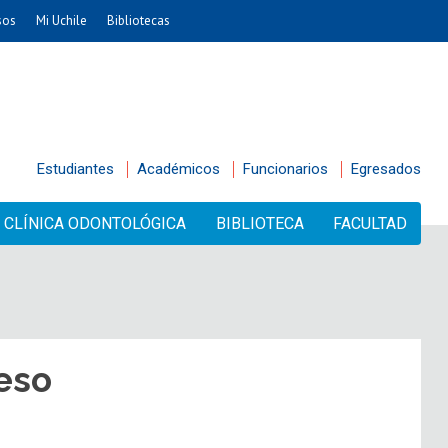
sos
Mi Uchile
Bibliotecas
Estudiantes
Académicos
Funcionarios
Egresados
CLÍNICA ODONTOLÓGICA
BIBLIOTECA
FACULTAD
eso