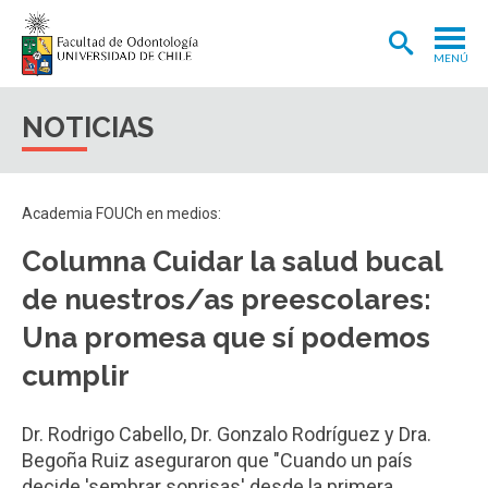
MENÚ
ADMISIÓN
NOTICIAS
CARRERA
POSTGRADOS Y POSTÍTULOS
Academia FOUCh en medios:
INVESTIGACIÓN
Columna Cuidar la salud bucal
EXTENSIÓN
de nuestros/as preescolares:
INTERNACIONAL
Una promesa que sí podemos
cumplir
CLÍNICA ODONTOLÓGICA
BIBLIOTECA
Dr. Rodrigo Cabello, Dr. Gonzalo Rodríguez y Dra.
Begoña Ruiz aseguraron que "Cuando un país
FACULTAD
decide 'sembrar sonrisas' desde la primera