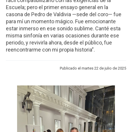
fácil compatibilizarlo con las exigencias de la
ESTUDIANTES
ACADÉMICOS
Escuela; pero el primer ensayo general en la
casona de Pedro de Valdivia —sede del coro— fue
FUNCIONARIOS
EGRESADOS
para mí un momento mágico. Fue emocionante
estar inmerso en ese sonido sublime. Canté esta
misma sinfonía en varias ocasiones durante ese
periodo, y revivirla ahora, desde el público, fue
reencontrarme con mi propia historia”.
Publicado el martes 22 de julio de 2025