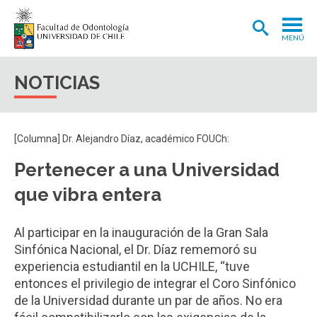
MENÚ
ADMISIÓN
NOTICIAS
CARRERA
POSTGRADOS Y POSTÍTULOS
[Columna] Dr. Alejandro Díaz, académico FOUCh:
INVESTIGACIÓN
Pertenecer a una Universidad
EXTENSIÓN
que vibra entera
INTERNACIONAL
Al participar en la inauguración de la Gran Sala
CLÍNICA ODONTOLÓGICA
Sinfónica Nacional, el Dr. Díaz rememoró su
experiencia estudiantil en la UCHILE, “tuve
BIBLIOTECA
entonces el privilegio de integrar el Coro Sinfónico
FACULTAD
de la Universidad durante un par de años. No era