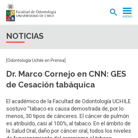
MENÚ
ADMISIÓN
NOTICIAS
CARRERA
POSTGRADOS Y POSTÍTULOS
[Odontología Uchile en Prensa]
INVESTIGACIÓN
Dr. Marco Cornejo en CNN: GES
EXTENSIÓN
de Cesación tabáquica
INTERNACIONAL
El académico de la Facultad de Odontología UCHILE
CLÍNICA ODONTOLÓGICA
sostuvo “tabaco es causa demostrada de, por lo
menos, 30 tipos de cánceres. El cáncer de pulmón
BIBLIOTECA
es atribuido, casi al 100%, al tabaco. En el ámbito de
FACULTAD
la Salud Oral, daño por cáncer oral, todos los niveles