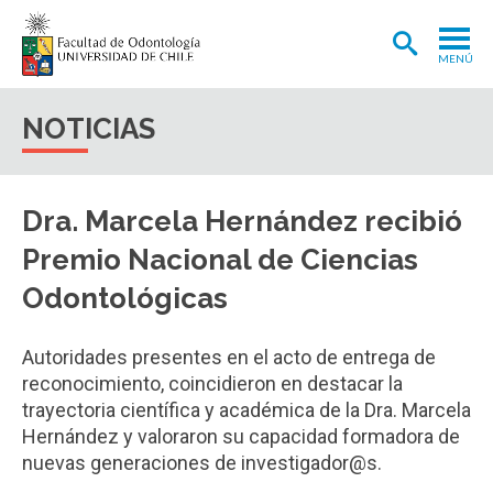
MENÚ
ADMISIÓN
NOTICIAS
CARRERA
POSTGRADOS Y POSTÍTULOS
Dra. Marcela Hernández recibió
INVESTIGACIÓN
Premio Nacional de Ciencias
EXTENSIÓN
Odontológicas
INTERNACIONAL
Autoridades presentes en el acto de entrega de
CLÍNICA ODONTOLÓGICA
reconocimiento, coincidieron en destacar la
trayectoria científica y académica de la Dra. Marcela
BIBLIOTECA
Hernández y valoraron su capacidad formadora de
nuevas generaciones de investigador@s.
FACULTAD