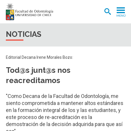
MENÚ
ADMISIÓN
NOTICIAS
CARRERA
POSTGRADOS Y POSTÍTULOS
Editorial Decana Irene Morales Bozo:
INVESTIGACIÓN
Tod@s junt@s nos
EXTENSIÓN
reacreditamos
INTERNACIONAL
"Como Decana de la Facultad de Odontología, me
CLÍNICA ODONTOLÓGICA
siento comprometida a mantener altos estándares
en la formación integral de los y las estudiantes, y
BIBLIOTECA
este proceso de re-acreditación es la
FACULTAD
demostración de la decisión adquirida para que así