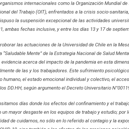
organismos internacionales como la Organización Mundial de 
onal del Trabajo (OIT), enfrentados a la crisis socio-sanitari
ispuso la suspensión excepcional de las actividades universit
21, ambas fechas inclusive, y entre los días 13 y 17 de septie
roborar las actuaciones de la Universidad de Chile en la Mesa 
a “Saludable Mente” de la Estrategia Nacional de Salud Mental
 evidencia acerca del impacto de la pandemia en esta dimens
lmente de las y los trabajadores. Este sufrimiento psicológic
o humano, el estado emocional individual y colectivo, el acce
y los DD.HH, según argumento el Decreto Universitario N°0011
itamos días donde los efectos del confinamiento y el trabaj
 un mayor desgaste en los equipos de trabajo y estudio; por 
idad de cuidarnos, no sólo en lo referido al contagio y la exp