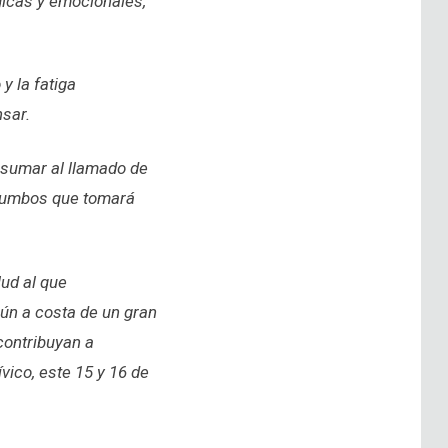
gicas y emocionales,
y la fatiga
nsar.
 sumar al llamado de
s rumbos que tomará
ud al que
aún a costa de un gran
contribuyan a
ico, este 15 y 16 de