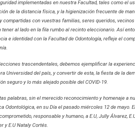
guridad implementadas en nuestra Facultad, tales como el us
ión de la distancia física, y la higienización frecuente de ma
y compartidas con vuestras familias, seres queridos, vecinos 
tener al lado en la fila rumbo al recinto eleccionario. Así ento
ncia e identidad con la Facultad de Odontología, refleje el co
nía.
ecciones trascendentales, debemos ejemplificar la experienc
era Universidad del país, y convertir de esta, la fiesta de la d
ión seguro y lo más alejado posible del COVID-19.
as palabras, sin el merecido reconocimiento y homenaje a nu
ica Odontológica, en su Día el pasado miércoles 12 de mayo. En
o comprometido, responsable y humano, a E.U, Jully Álvarez, E.
r y E.U Nataly Cortés.