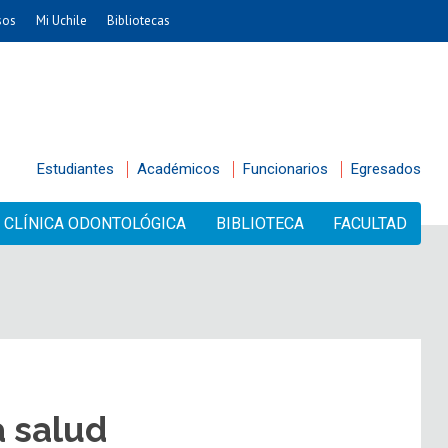
sos
Mi Uchile
Bibliotecas
Estudiantes
Académicos
Funcionarios
Egresados
CLÍNICA ODONTOLÓGICA
BIBLIOTECA
FACULTAD
 salud