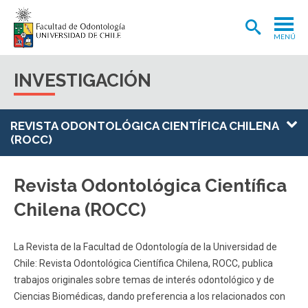
MENÚ
ADMISIÓN
INVESTIGACIÓN
CARRERA
POSTGRADOS Y POSTÍTULOS
REVISTA ODONTOLÓGICA CIENTÍFICA CHILENA
(ROCC)
INVESTIGACIÓN
EXTENSIÓN
Revista Odontológica Científica
Chilena (ROCC)
INTERNACIONAL
CLÍNICA ODONTOLÓGICA
La Revista de la Facultad de Odontología de la Universidad de
BIBLIOTECA
Chile: Revista Odontológica Científica Chilena, ROCC, publica
trabajos originales sobre temas de interés odontológico y de
FACULTAD
Ciencias Biomédicas, dando preferencia a los relacionados con