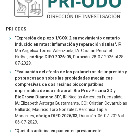
ESTUDIANTES
ACADÉMICOS
FUNCIONARIOS
EGRESADOS
PRI-ODOS
"Expresión de piezo 1/COX-2 en movimiento dentario
inducido en ratas: inflamación y reparación tisular"
, IR:
Ma Angélica Torres Valenzuela, IA: Cristian Peñafiel
Ekdhal,
código DIFO 2026-05
, Duración: 28-07-2026 al 28-
07-2029.
"Evaluación del efecto de los parámetros de impresión y
posprocesado sobre las propiedades mecánicas
compresivas de dos resinas biocompatibles
imprimibles de uso intraoral: Bio Prov Prizma 3D y
BioCrown Diamond 3D"
, IR: Nicolás Améstica Fuenzalida,
IA: Elizabeth Astorga Bustamante, COI: Cristian Covarrubias
Gallardo, Mauricio Toro González, Verónica Tapia
Monardes,
código DIFO 2026/03
, Duración: 06-07-2026 al
06-07-2029.
"Queilitis actínica en pacientes previamente