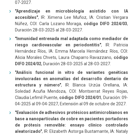
07-2027.
"Aprendizaje en microbiología asistido con IA
accesibles"
, IR: Ximena Lee Muñoz, IA: Cristian Vergara
Núñez, COI: Carla Lozano Moraga,
código DIFO 2024/03
,
Duración 28-03-2025 al 28-03-2027.
"Inmunidad entrenada mal adaptada como mediador de
riesgo cardiovascular en periodontitis"
, IR: Patricia
Hernández Ríos, IA: Emma Marcela Hernández Ríos, COI:
Alicia Morales Chvets, Laura Chaparro Ravazzano,
código
DIFO 2024/02
, Duración 28-03-2025 al 28-03-2027.
"Análisis funcional in vitro de variantes genéticas
involucradas en anomalías del desarrollo dentario de
estructura y número"
, IR: Blanca Urzúa Orellana, IA:
Soledad Acuña Mendoza, COI: Montserrat Reyes Rojas,
Claudia Lefimil Puente,
código DIFO 2024/01
, Duración: 09-
04-2025 al 09-04-2027, Extensión al 09 de octubre de 2027.
"Evaluación de adhesivos protésicos antimicrobianos en
base a nanopartículas de cobre en pacientes portadores
de prótesis removible: ensayo clínico controlado
aleatorizado"
, IR: Elizabeth Astorga Bustamante, IA: Nataly