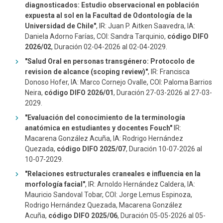
diagnosticados: Estudio observacional en población
expuesta al sol en la Facultad de Odontología de la
Universidad de Chile"
, IR: Juan P. Aitken Saavedra, IA:
Daniela Adorno Farías, COI: Sandra Tarquinio,
código DIFO
2026/02
, Duración 02-04-2026 al 02-04-2029.
"Salud Oral en personas transgénero: Protocolo de
revision de alcance (scoping review)"
, IR: Francisca
Donoso Hofer, IA: Marco Cornejo Ovalle, COI: Paloma Barrios
Neira,
código DIFO 2026/01
, Duración 27-03-2026 al 27-03-
2029.
"Evaluación del conocimiento de la terminología
anatómica en estudiantes y docentes Fouch"
IR:
Macarena González Acuña, IA: Rodrigo Hernández
Quezada,
código DIFO 2025/07
, Duración 10-07-2026 al
10-07-2029.
"Relaciones estructurales craneales e influencia en la
morfología facial"
, IR: Arnoldo Hernández Caldera, IA:
Mauricio Sandoval Tobar, COI: Jorge Lemus Espinoza,
Rodrigo Hernández Quezada, Macarena González
Acuña,
código DIFO 2025/06
, Duración 05-05-2026 al 05-