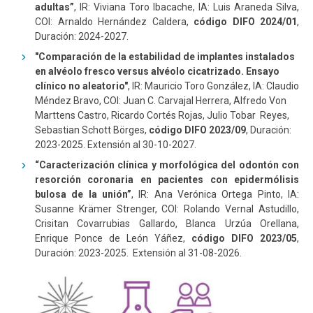
adultas”
,
IR: Viviana Toro Ibacache, IA: Luis Araneda Silva,
COI: Arnaldo Hernández Caldera,
código DIFO 2024/01
,
Duración: 2024-2027.
"Comparación de la estabilidad de implantes instalados
en alvéolo fresco versus alvéolo cicatrizado. Ensayo
clínico no aleatorio"
,
IR: Mauricio Toro González, IA: Claudio
Méndez Bravo, COI: Juan C. Carvajal Herrera, Alfredo Von
Marttens Castro, Ricardo Cortés Rojas, Julio Tobar Reyes,
Sebastian Schott Börges,
código DIFO 2023/09
, Duración:
2023-2025. Extensión al 30-10-2027.
“Caracterización clínica y morfológica del odontón con
resorción coronaria en pacientes con epidermólisis
bulosa de la unión”
,
IR: Ana Verónica Ortega Pinto, IA:
Susanne Krämer Strenger, COI: Rolando Vernal Astudillo,
Crisitan Covarrubias Gallardo, Blanca Urzúa Orellana,
Enrique Ponce de León Yáñez,
código DIFO 2023/05
,
Duración: 2023-2025. Extensión al 31-08-2026.