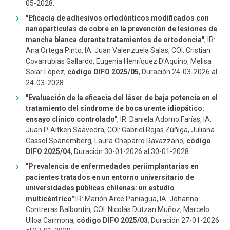
05-2028.
"Eficacia de adhesivos ortodónticos modificados con
nanopartículas de cobre en la prevención de lesiones de
mancha blanca durante tratamientos de ortodoncia"
, IR:
Ana Ortega Pinto, IA: Juan Valenzuela Salas, COI: Cristian
Covarrubias Gallardo, Eugenia Henríquez D'Aquino, Melisa
Solar López,
código DIFO 2025/05
, Duración 24-03-2026 al
24-03-2028.
"Evaluación de la eficacia del láser de baja potencia en el
tratamiento del síndrome de boca urente idiopático:
ensayo clínico controlado"
, IR: Daniela Adorno Farías, IA:
Juan P. Aitken Saavedra, COI: Gabriel Rojas Zúñiga, Juliana
Cassol Spanemberg, Laura Chaparro Ravazzano,
código
DIFO 2025/04
, Duración 30-01-2026 al 30-01-2028.
"Prevalencia de enfermedades periimplantarias en
pacientes tratados en un entorno universitario de
universidades públicas chilenas: un estudio
multicéntrico"
IR: Marión Arce Paniagua, IA: Johanna
Contreras Balbontin, COI: Nicolás Dutzan Muñoz, Marcelo
Ulloa Carmona,
código DIFO 2025/03
, Duración 27-01-2026