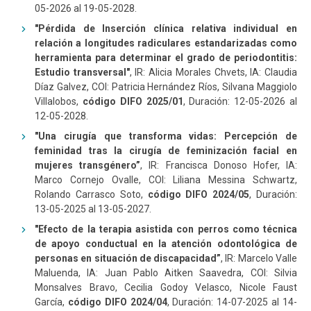
05-2026 al 19-05-2028.
"Pérdida de Inserción clínica relativa individual en
relación a longitudes radiculares estandarizadas como
herramienta para determinar el grado de periodontitis:
Estudio transversal"
, IR: Alicia Morales Chvets, IA: Claudia
Díaz Galvez, COI: Patricia Hernández Ríos, Silvana Maggiolo
Villalobos,
código DIFO 2025/01
, Duración: 12-05-2026 al
12-05-2028.
"Una cirugía que transforma vidas: Percepción de
feminidad tras la cirugía de feminización facial en
mujeres transgénero”
, IR: Francisca Donoso Hofer, IA:
Marco Cornejo Ovalle, COI: Liliana Messina Schwartz,
Rolando Carrasco Soto,
código DIFO 2024/05
, Duración:
13-05-2025 al 13-05-2027.
"Efecto de la terapia asistida con perros como técnica
de apoyo conductual en la atención odontológica de
personas en situación de discapacidad”
, IR: Marcelo Valle
Maluenda, IA: Juan Pablo Aitken Saavedra, COI: Silvia
Monsalves Bravo, Cecilia Godoy Velasco, Nicole Faust
García,
código DIFO 2024/04
, Duración: 14-07-2025 al 14-