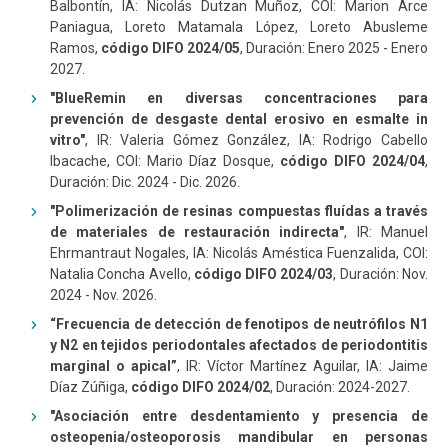
Balbontín, IA: Nicolás Dutzan Muñoz, COl: Marion Arce
Paniagua, Loreto Matamala López, Loreto Abusleme
Ramos,
código DIFO 2024/05
, Duración: Enero 2025 - Enero
2027.
"BlueRemin en diversas concentraciones para
prevención de desgaste dental erosivo en esmalte in
vitro"
, IR: Valeria Gómez González, IA: Rodrigo Cabello
Ibacache, COl: Mario Díaz Dosque,
código DIFO 2024/04
,
Duración: Dic. 2024 - Dic. 2026.
"Polimerización de resinas compuestas fluídas a través
de materiales de restauración indirecta"
, IR: Manuel
Ehrmantraut Nogales, IA: Nicolás Améstica Fuenzalida, COl:
Natalia Concha Avello,
código DIFO 2024/03
, Duración: Nov.
2024 - Nov. 2026.
“Frecuencia de detección de fenotipos de neutrófilos N1
y N2 en tejidos periodontales afectados de periodontitis
marginal o apical”
​, IR: Víctor Martínez Aguilar, IA: Jaime
Díaz Zúñiga,
código DIFO 2024/02
, Duración: 2024-2027.
"Asociación entre desdentamiento y presencia de
osteopenia/osteoporosis mandibular en personas