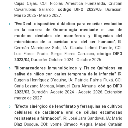
Cajas Cajas, COl: Nicolás Améstica Fuenzalida, Cristian
Covarrubias Gallardo,
código DIFO 2023/05
, Duración:
Marzo 2025 - Marzo 2027.
"EvoDent: dispositivo didáctico para enseñar evolución
en la carrera de Odontología mediante el uso de
modelos dentales de mamíferos y filogenias del
microbioma de la cavidad oral del ser humano"
, IR:
Germán Manríquez Soto, IA: Claudia Lefimil Puente, COl:
Luis Flores Prado, Sergio Flores Carrasco,
código DIFO
2023/04
, Duración: Octubre 2024 - Octubre 2026.
"Biomarcadores Inmunológicos y Fisico-Químicos en
saliva de niños con caries temprana de la infancia"
, IR:
Eugenia Henríquez D'aquino, IA: Patricia Palma Fluxá, COI:
Carla Lozano Moraga, Manuel Zura Almuna,
código DIFO
2023/03
, Duración: Agosto 2024 - Agosto 2026. Extensión
marzo de 2027.
“Efecto sinérgico de fenofibrato y ferraquina en cultivos
celulares de carcinoma oral de células escamosas
resistentes a fármacos”
, IR: José Jara Sandoval, IA: Mario
Díaz Dosque, COI: Ivonne Olmedo Alegría, Mabel Catalán