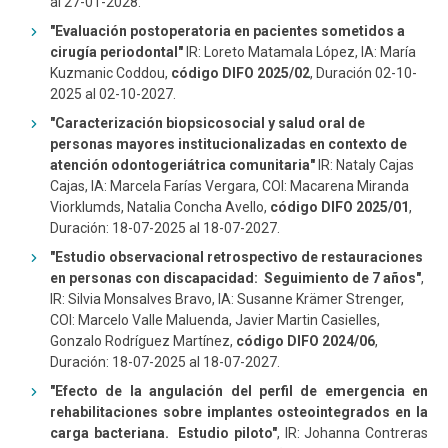
al 27-01-2028.
"Evaluación postoperatoria en pacientes sometidos a
cirugía periodontal"
IR: Loreto Matamala López, IA: María
Kuzmanic Coddou,
código DIFO 2025/02
, Duración 02-10-
2025 al 02-10-2027.
"Caracterización biopsicosocial y salud oral de
personas mayores institucionalizadas en contexto de
atención odontogeriátrica comunitaria"
IR: Nataly Cajas
Cajas, IA: Marcela Farías Vergara, COI: Macarena Miranda
Viorklumds, Natalia Concha Avello,
código DIFO 2025/01
,
Duración: 18-07-2025 al 18-07-2027.
"Estudio observacional retrospectivo de restauraciones
en personas con discapacidad: Seguimiento de 7 años"
,
IR: Silvia Monsalves Bravo, IA: Susanne Krämer Strenger,
COl: Marcelo Valle Maluenda, Javier Martin Casielles,
Gonzalo Rodríguez Martínez,
código DIFO 2024/06
,
Duración: 18-07-2025 al 18-07-2027.
"Efecto de la angulación del perfil de emergencia en
rehabilitaciones sobre implantes osteointegrados en la
carga bacteriana. Estudio piloto"
, IR: Johanna Contreras