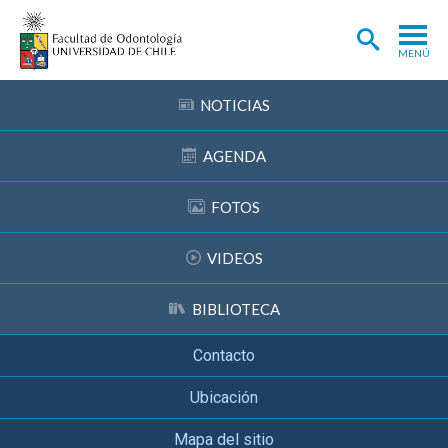
MENÚ
ADMISIÓN
NOTICIAS
CARRERA
AGENDA
POSTGRADOS Y POSTÍTULOS
FOTOS
INVESTIGACIÓN
VIDEOS
EXTENSIÓN
INTERNACIONAL
BIBLIOTECA
CLÍNICA ODONTOLÓGICA
Contacto
BIBLIOTECA
Ubicación
FACULTAD
Mapa del sitio