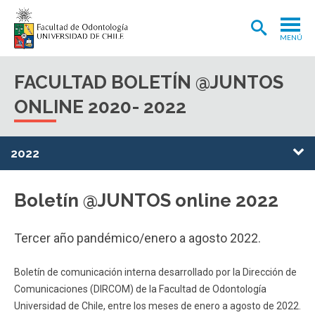
MENÚ
ADMISIÓN
FACULTAD
BOLETÍN @JUNTOS
CARRERA
ONLINE 2020- 2022
POSTGRADOS Y POSTÍTULOS
2022
INVESTIGACIÓN
EXTENSIÓN
Boletín @JUNTOS online 2022
INTERNACIONAL
Tercer año pandémico/enero a agosto 2022.
CLÍNICA ODONTOLÓGICA
BIBLIOTECA
Boletín de comunicación interna desarrollado por la Dirección de
Comunicaciones (DIRCOM) de la Facultad de Odontología
FACULTAD
Universidad de Chile, entre los meses de enero a agosto de 2022.