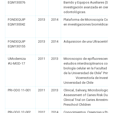
EQM130076
Barrido y Equipos Auxiliares (SE
investigación avanzada en cienci
odontológicas.
FONDEQUIP
2013
2014
Plataforma de Microscopía Confo
EQM130042
en investigaciones biomédicas a
FONDEQUIP
2013
2014
Adquisicion de una Ultracentrífug
EQM130155
UModerniza
2011
2013
Microscopio de epifluorescencia
#U-MOD-17
estudios interdisciplinarios con 
biología celular en la Facultad d
de la Universidad de Chile” Princip
Vicerrectoría de Investigac
Universidad de Chile
PRI-ODO 11-001
2011
2013
Clinical, Salivary, Microbiological
Assessment of Caries Risk During
Clinical Trial on Caries Arrestment
Preschool Children
PRI-ODO 12-002
2012
2014
Conocimientos, Creencias y Práct