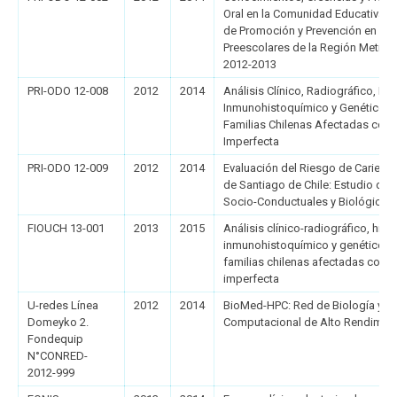
Oral en la Comunidad Educativa 
de Promoción y Prevención en Sal
Preescolares de la Región Metropo
2012-2013
PRI-ODO 12-008
2012
2014
Análisis Clínico, Radiográfico, Hi
Inmunohistoquímico y Genético M
Familias Chilenas Afectadas con
Imperfecta
PRI-ODO 12-009
2012
2014
Evaluación del Riesgo de Caries e
de Santiago de Chile: Estudio de 
Socio-Conductuales y Biológicos
FIOUCH 13-001
2013
2015
Análisis clínico-radiográfico, his
inmunohistoquímico y genético-m
familias chilenas afectadas con 
imperfecta
U-redes Línea
2012
2014
BioMed-HPC: Red de Biología y M
Domeyko 2.
Computacional de Alto Rendimie
Fondequip
N°CONRED-
2012-999