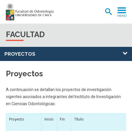
MENÚ
ADMISIÓN
FACULTAD
CARRERA
POSTGRADOS Y POSTÍTULOS
PROYECTOS
INVESTIGACIÓN
Proyectos
EXTENSIÓN
INTERNACIONAL
A continuación se detallan los proyectos de investigación
vigentes asociados a integrantes del Instituto de Investigación
CLÍNICA ODONTOLÓGICA
en Ciencias Odontológicas:
BIBLIOTECA
Proyecto
Inicio
Fin
Título
FACULTAD