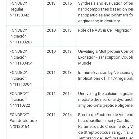
FONDECYT
2013
2015
Synthesis and evaluation of bioac
ESTUDIANTES
ACADÉMICOS
Regular
nanocomposites based on ceram
N°1130342
nanoparticles and polymers for b
FUNCIONARIOS
EGRESADOS
engineering in dentistry
FONDECYT
2010
2013
Role of RAB5 in Cell Migration an
Iniciación
N° 11100287
FONDECYT
2010
2013
Unveiling a Multiprotein Complex I
Iniciación
Excitation-Transcription Coupling 
N° 11100454
Muscle
FONDECYT
2011
2013
Immune Evasion by Neisseria gon
Iniciación
Implications of Th17/tregs balan
N°11110304
FONDECYT
2011
2014
Unraveling the calcium signaling 
Iniciación
mediate the neuronal dysfunction
N° 1110322
amyloid-beta peptide oligomers
FONDECYT
2011
2014
Efecto de Factores de Virulencia 
Postdoctorado
Lactobacillus casei y Candida alb
N°3120164
Parámetros de Crecimiento y Viabi
de Streptococcus sanguinis: un C
Temprano del Biofilm Dental en A