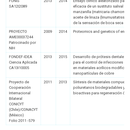
FONIS
2013
2014
Ensayo clínico aleatorizado para e
SA12I2089
eficacia de un sustituto salival ca
manzanilla (matricaria chamomilla
aceite de linaza (linumusitatissimu
de la sensación de boca seca de d
PROYECTO
2009
2014
Proteomics and genetics of ename
AME00037244
Patrocinado por
NIH
FONDEF-IDEA
2013
2015
Desarrollo de prótesis dentales a
Ciencia Aplicada
para el control de infecciones or
CA13I10005
en materiales acrílicos modificad
nanopartículas de cobre
Proyecto de
2011
2013
Síntesis de materiales compuest
Cooperación
poliuretanos biodegradables y na
Internacional
bioactivas para regeneración óse
Bilateral
CONICYT
(Chile)/CONACYT
(México)
Folio 2011 -579