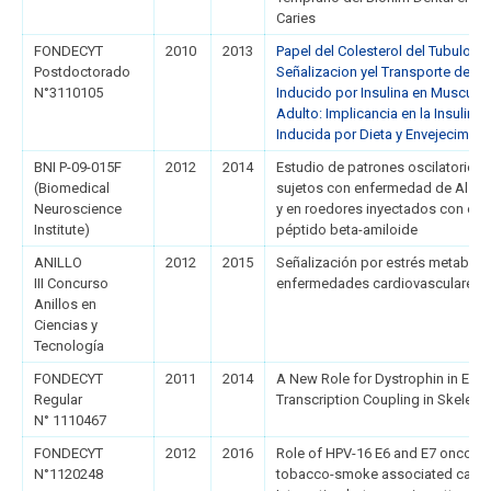
Caries
FONDECYT
2010
2013
Papel del Colesterol del Tubulo Tr
Postdoctorado
Señalizacion yel Transporte de G
N°3110105
Inducido por Insulina en Musculo
Adulto: Implicancia en la Insulino
Inducida por Dieta y Envejecimien
BNI P-09-015F
2012
2014
Estudio de patrones oscilatorios
(Biomedical
sujetos con enfermedad de Alzhei
Neuroscience
y en roedores inyectados con oli
Institute)
péptido beta-amiloide
ANILLO
2012
2015
Señalización por estrés metabólic
III Concurso
enfermedades cardiovasculares y
Anillos en
Ciencias y
Tecnología
FONDECYT
2011
2014
A New Role for Dystrophin in Excit
Regular
Transcription Coupling in Skeleta
N° 1110467
FONDECYT
2012
2016
Role of HPV-16 E6 and E7 oncopro
N°1120248
tobacco-smoke associated carci