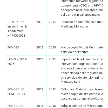
Interaction between cigarette sm
components (CSC) and HPV16 E6
oncoproteins in oral and bronchial
cells and clinical specimens
CONICYT de
2010
2013
Renovación Académica para el Des
Inserción en la
Medicina Molecular
Académica
N° 79090021
FONDEF
2012
2015
Microscopía Virtual: Centro de Pat
asistida por Internet.
FONIS / SA11-
2012
2013
Impacto en la adherencia a tratam
2025
intervención cognitivo-conductual
ansiedad dental en niños y niñas 
beneficiarios del programa de salu
en servicios de atención primaria 
metropolitana
FONDEQUIP
2012
2013
Cellomics: Plataforma automatiz
EQM-120164
microscopia de alta complejidad 
escala con potencial biológico
FONDEQUIP
2013
2015
Adquisición de un Microscopio El