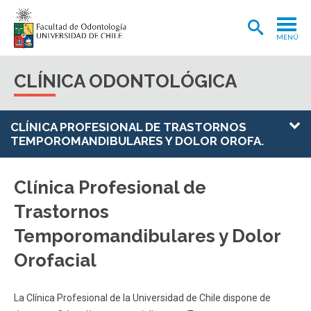
MENÚ
ADMISIÓN
CLÍNICA ODONTOLÓGICA
CARRERA
POSTGRADOS Y POSTÍTULOS
CLÍNICA PROFESIONAL DE TRASTORNOS
TEMPOROMANDIBULARES Y DOLOR OROFA.
INVESTIGACIÓN
EXTENSIÓN
Clínica Profesional de
Trastornos
INTERNACIONAL
Temporomandibulares y Dolor
CLÍNICA ODONTOLÓGICA
Orofacial
BIBLIOTECA
FACULTAD
La Clínica Profesional de la Universidad de Chile dispone de