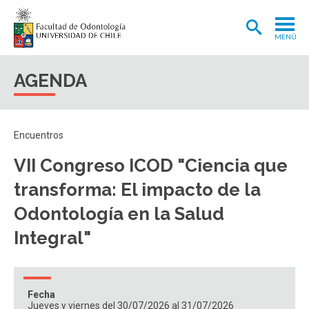
MENÚ
ADMISIÓN
AGENDA
CARRERA
POSTGRADOS Y POSTÍTULOS
Encuentros
INVESTIGACIÓN
VII Congreso ICOD "Ciencia que
EXTENSIÓN
transforma: El impacto de la
INTERNACIONAL
Odontología en la Salud
Integral"
CLÍNICA ODONTOLÓGICA
BIBLIOTECA
FACULTAD
Fecha
Jueves y viernes del 30/07/2026 al 31/07/2026