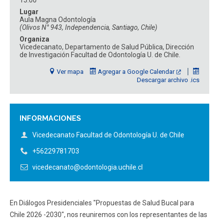
15:00
ESTUDIANTES
ACADÉMICOS
Lugar
Aula Magna Odontología
FUNCIONARIOS
EGRESADOS
(Olivos N° 943, Independencia, Santiago, Chile)
Organiza
Vicedecanato, Departamento de Salud Pública, Dirección
de Investigación Facultad de Odontología U. de Chile.
Ver mapa
Agregar a Google Calendar
Descargar archivo .ics
INFORMACIONES
Vicedecanato Facultad de Odontología U. de Chile
+56229781703
vicedecanato@odontologia.uchile.cl
En Diálogos Presidenciales "Propuestas de Salud Bucal para
Chile 2026 -2030", nos reuniremos con los representantes de las