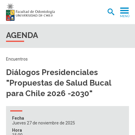
MENÚ
ADMISIÓN
AGENDA
CARRERA
POSTGRADOS Y POSTÍTULOS
Encuentros
INVESTIGACIÓN
Diálogos Presidenciales
EXTENSIÓN
"Propuestas de Salud Bucal
INTERNACIONAL
para Chile 2026 -2030"
CLÍNICA ODONTOLÓGICA
BIBLIOTECA
Fecha
Jueves 27 de noviembre de 2025
FACULTAD
Hora