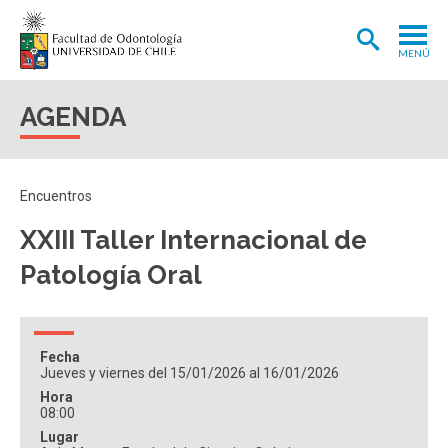
MENÚ
ADMISIÓN
AGENDA
CARRERA
POSTGRADOS Y POSTÍTULOS
Encuentros
INVESTIGACIÓN
XXIII Taller Internacional de
EXTENSIÓN
Patología Oral
INTERNACIONAL
CLÍNICA ODONTOLÓGICA
Fecha
Jueves y viernes del 15/01/2026 al 16/01/2026
BIBLIOTECA
Hora
08:00
FACULTAD
Lugar