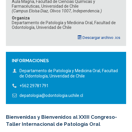
Aula Magna, Facultad de Ciencias Químicas y
ESTUDIANTES
ACADÉMICOS
Farmacéuticas, Universidad de Chile
(Campus Eloísa Diaz, Olivos 1007, Independencia.)
FUNCIONARIOS
EGRESADOS
Organiza
Departamento de Patología y Medicina Oral, Facultad de
Odontología, Univeridad de Chile
Descargar archivo .ics
INFORMACIONES
Departamento de Patología y Medicina Oral, Facultad
de Odontología, Univeridad de Chile
+562 29781791
depatologia@odontologia.uchile.cl
Bienvenidas y Bienvenidos al XXIII Congreso-
Taller Internacional de Patología Oral