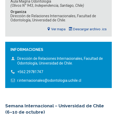
Aula Magna Odontología
ESTUDIANTES
ACADÉMICOS
(Olivos N° 943, Independencia, Santiago, Chile)
Organiza
FUNCIONARIOS
EGRESADOS
Dirección de Relaciones Internacionales, Facultad de
Odontología, Universidad de Chile.
Ver mapa
Descargar archivo .ics
INFORMACIONES
Dirección de Relaciones Internacionales, Facultad de
Odontología, Universidad de Chile.
+562 29781747
r.internacionales@odontologia.uchile.cl
Semana Internacional – Universidad de Chile
(6–10 de octubre)