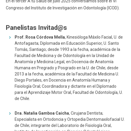
En el tercer A tu Salud de julio 2025 conversamos sobre el VI
Congreso del Instituto de Investigación en Odontología (ICOD).
Panelistas Invitad@s
Prof. Rosa Córdova Mella
, Kinesióloga Máxilo Facial, U. de
Antofagasta; Diplomada en Educación Superior, U. Santo
Tomás, Santiago; desde 1993 a la fecha, académica de la
Facultad de Medicina y de Odontología en la Unidad de
Anatomía y Medicina Legal, en Docencia de Anatomía
Humana en Pregrado y Posgrado en la U. de Chile; desde
2013 a la fecha, académica de la Facultad de Medicina U.
Diego Portales, en Docencia en Anatomía Humana y
Fisiología Oral; Coordinadora y dictante en el Diplomado
para el Aprendizaje Motor Oral, Facultad de Odontología, U.
de Chile.
Dra. Natalia Gamboa Caicha
, Cirujana Dentista;
Especialista en Ortodoncia y Ortopedia Dentomaxilofacial U.
de Chile; integrante del Laboratorio de Fisiología Oral,