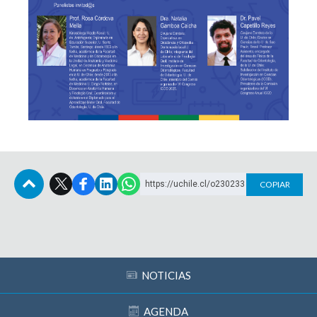
https://uchile.cl/o230233
COPIAR
Subir
NOTICIAS
AGENDA