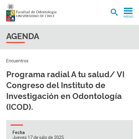
MENÚ
ADMISIÓN
AGENDA
CARRERA
POSTGRADOS Y POSTÍTULOS
Encuentros
INVESTIGACIÓN
Programa radial A tu salud/ VI
EXTENSIÓN
Congreso del Instituto de
INTERNACIONAL
Investigación en Odontología
(ICOD).
CLÍNICA ODONTOLÓGICA
BIBLIOTECA
FACULTAD
Fecha
Jueves 17 de julio de 2025