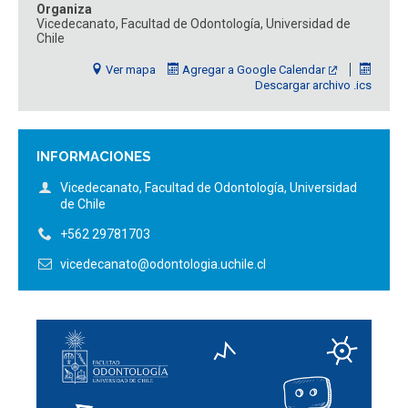
Organiza
ESTUDIANTES
ACADÉMICOS
Vicedecanato, Facultad de Odontología, Universidad de
Chile
FUNCIONARIOS
EGRESADOS
Ver mapa
Agregar a Google Calendar
Descargar archivo .ics
INFORMACIONES
Vicedecanato, Facultad de Odontología, Universidad
de Chile
+562 29781703
vicedecanato@odontologia.uchile.cl