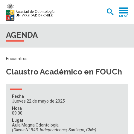
MENÚ
ADMISIÓN
AGENDA
CARRERA
POSTGRADOS Y POSTÍTULOS
Encuentros
INVESTIGACIÓN
Claustro Académico en FOUCh
EXTENSIÓN
INTERNACIONAL
Fecha
Jueves 22 de mayo de 2025
CLÍNICA ODONTOLÓGICA
Hora
09:00
BIBLIOTECA
Lugar
Aula Magna Odontología
FACULTAD
(Olivos N° 943, Independencia, Santiago, Chile)