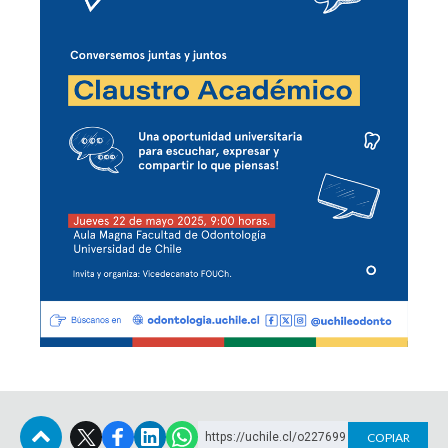
https://uchile.cl/o227699
COPIAR