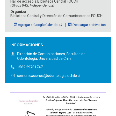
Hall de acceso a Biblioteca Central FOUCH
ESTUDIANTES
ACADÉMICOS
(Olivos 943, Independencia)
Organiza
FUNCIONARIOS
EGRESADOS
Biblioteca Central y Dirección de Comunicaciones FOUCH
Agregar a Google Calendar
Descargar archivo .ics
INFORMACIONES
Dirección de Comunicaciones, Facultad de
Odontología, Universidad de Chile.
+562 29781747
comunicaciones@odontologia.uchile.cl