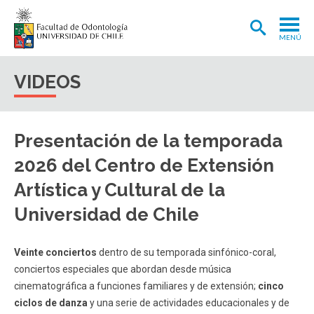
MENÚ
ADMISIÓN
VIDEOS
CARRERA
POSTGRADOS Y POSTÍTULOS
Presentación de la temporada
INVESTIGACIÓN
2026 del Centro de Extensión
EXTENSIÓN
Artística y Cultural de la
Universidad de Chile
INTERNACIONAL
CLÍNICA ODONTOLÓGICA
Veinte conciertos
dentro de su temporada sinfónico-coral,
BIBLIOTECA
conciertos especiales que abordan desde música
cinematográfica a funciones familiares y de extensión;
cinco
FACULTAD
ciclos de danza
y una serie de actividades educacionales y de