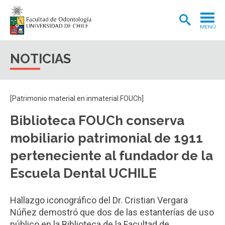
MENÚ
ADMISIÓN
NOTICIAS
CARRERA
POSTGRADOS Y POSTÍTULOS
[Patrimonio material en inmaterial FOUCh]
INVESTIGACIÓN
Biblioteca FOUCh conserva
EXTENSIÓN
mobiliario patrimonial de 1911
INTERNACIONAL
perteneciente al fundador de la
Escuela Dental UCHILE
CLÍNICA ODONTOLÓGICA
BIBLIOTECA
Hallazgo iconográfico del Dr. Cristian Vergara
Núñez demostró que dos de las estanterías de uso
FACULTAD
público en la Biblioteca de la Facultad de