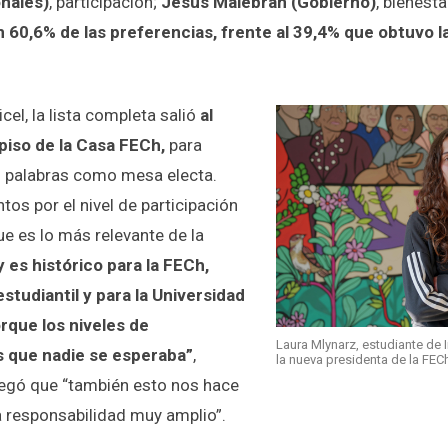
onales)
, participación;
Jesús Malebrán (Gobierno)
, bienesta
 60,6% de las preferencias, frente al 39,4% que obtuvo la
icel, la lista completa salió
al
piso de la Casa FECh,
para
s palabras como mesa electa.
os por el nivel de participación
ue es lo más relevante de la
y es histórico para la FECh,
studiantil y para la Universidad
rque los niveles de
Laura Mlynarz, estudiante de In
os que nadie se esperaba”
,
la nueva presidenta de la FEC
regó que “también esto nos hace
a responsabilidad muy amplio”.