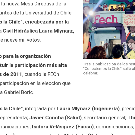
 la nueva Mesa Directiva de la
antes de la Universidad de Chile
la Chile”, encabezada por la
 Civil Hidráulica Laura Mlynarz,
 nueve mil votos.
o para la organización
Tras la publicación de los resu
ituir la participación más alta
“Conectemos la Chile” salió a
celebrar.
s de 2011
, cuando la FECh
participación en la elección que
 a Gabriel Boric.
la Chile”
, integrada por
Laura Mlynarz (Ingeniería)
, pres
icepresidenta;
Javier Concha (Salud)
, secretario general;
Thi
municaciones;
Isidora Velásquez (Facso)
, comunicaciones