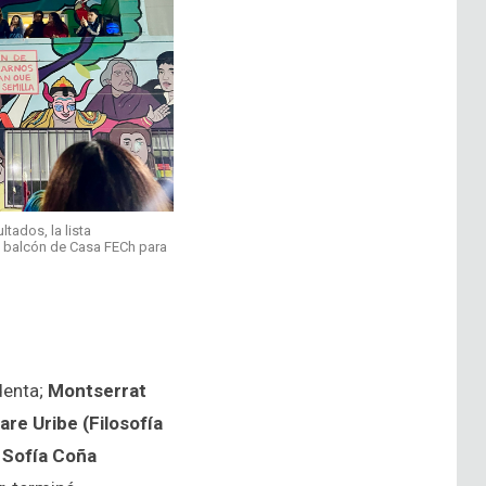
ltados, la lista
l balcón de Casa FECh para
identa;
Montserrat
are Uribe (Filosofía
;
Sofía Coña