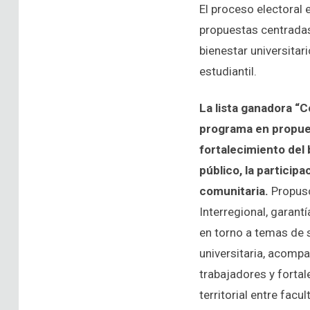
El proceso electoral 
propuestas centradas 
bienestar universitar
estudiantil.
La lista ganadora “
programa en propues
fortalecimiento del b
público, la particip
comunitaria.
Propus
Interregional, garan
en torno a temas de 
universitaria, acomp
trabajadores y fortal
territorial entre fac