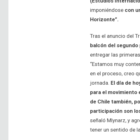
(Estudios Internaci
imponiéndose
con un
Horizonte”.
Tras el anuncio del Tr
balcón del segundo 
entregar las primera
“Estamos muy content
en el proceso, creo q
jornada.
El día de ho
para el movimiento e
de Chile también, po
participación son l
señaló Mlynarz, y ag
tener un sentido de l