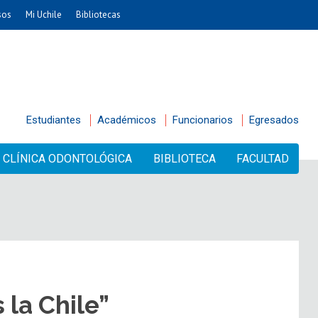
sos
Mi Uchile
Bibliotecas
Estudiantes
Académicos
Funcionarios
Egresados
CLÍNICA ODONTOLÓGICA
BIBLIOTECA
FACULTAD
la Chile”