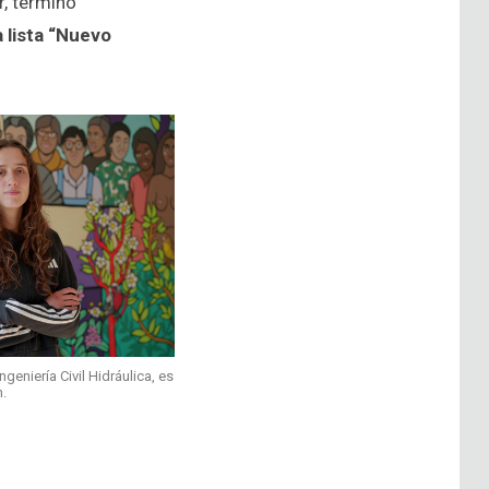
r, terminó
 lista “Nuevo
geniería Civil Hidráulica, es
h.