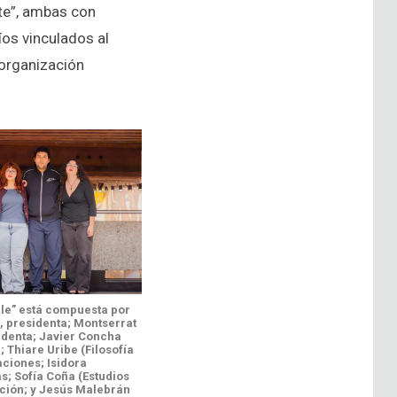
nte”, ambas con
íos vinculados al
 organización
ile” está compuesta por
, presidenta; Montserrat
identa; Javier Concha
; Thiare Uribe (Filosofía
ciones; Isidora
s; Sofía Coña (Estudios
ación; y Jesús Malebrán