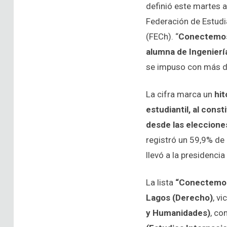
definió este martes a
Federación de Estudi
(FECh). “
Conectemos 
alumna de Ingeniería
se impuso con más de
La cifra marca un
hit
estudiantil, al const
desde las eleccione
registró un 59,9% de 
llevó a la presidencia
La lista
“Conectemos 
Lagos (Derecho)
, v
y Humanidades)
, co