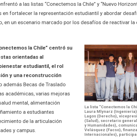
enfrentó a las listas “Conectemos la Chile” y “Nuevo Horizo
en fortalecer la representación estudiantil y abordar desaf
io, en un escenario marcado por los desafíos de reactivar la
Conectemos la Chile” centró su
tas orientadas al
ienestar estudiantil, el rol
ación y una reconstrucción
o además Becas de Traslado
tías académicas, varias mejoras
salud mental, alimentación
La lista “Conectemos la Ch
añamiento a estudiantes
Laura Mlynarz (Ingeniería)
Lagos (Derecho), vicepres
ecimiento de la articulación
(Salud), secretario general
y Humanidades), comunica
ultades y campus.
Velásquez (Facso), finanza
Internacionales), particip