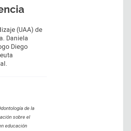
encia
dizaje (UAA) de
a. Daniela
logo Diego
peuta
al.
Odontología de la
ación sobre el
 en educación