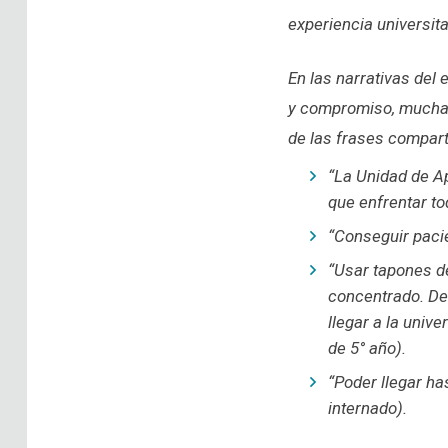
experiencia universita
En las narrativas del 
y compromiso, muchas
de las frases compart
“La Unidad de Ap
que enfrentar to
“Conseguir paci
“Usar tapones d
concentrado. Des
llegar a la univ
de 5° año).
“Poder llegar ha
internado).