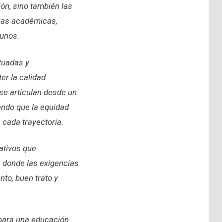
ión, sino también las
rias académicas,
tunos.
tuadas y
er la calidad
se articulan desde un
endo que la equidad
 cada trayectoria.
ativos que
, donde las exigencias
o, buen trato y
 para una educación