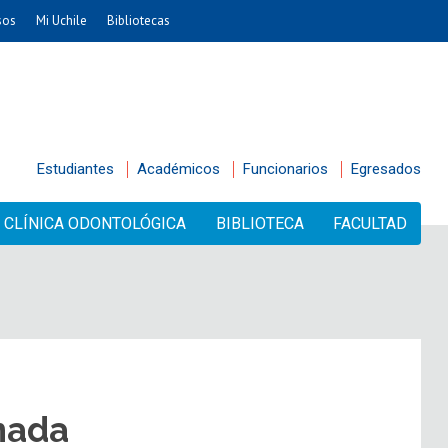
sos
Mi Uchile
Bibliotecas
Estudiantes
Académicos
Funcionarios
Egresados
CLÍNICA ODONTOLÓGICA
BIBLIOTECA
FACULTAD
nada