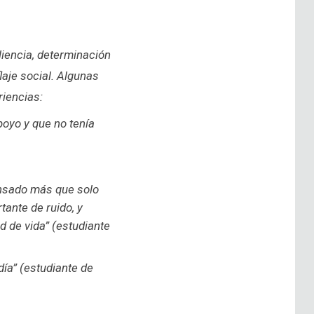
liencia, determinación
aje social. Algunas
riencias:
poyo y que no tenía
ansado más que solo
ante de ruido, y
d de vida” (estudiante
ía” (estudiante de