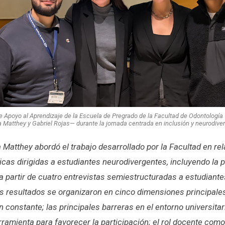
e Apoyo al Aprendizaje de la Escuela de Pregrado de la Facultad de Odontología
a Matthey y Gabriel Rojas— durante la jornada centrada en inclusión y neurodive
 Matthey abordó el trabajo desarrollado por la Facultad en rel
icas dirigidas a estudiantes neurodivergentes, incluyendo la 
a partir de cuatro entrevistas semiestructuradas a estudiantes
os resultados se organizaron en cinco dimensiones principale
constante; las principales barreras en el entorno universitario
mienta para favorecer la participación; el rol docente como