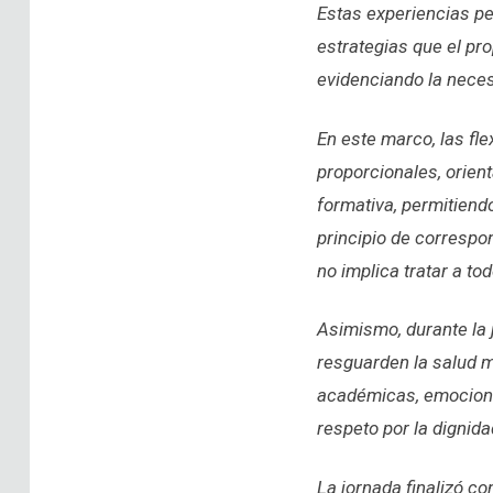
Estas experiencias per
estrategias que el pr
evidenciando la neces
En este marco, las f
proporcionales, orien
formativa, permitiend
principio de correspo
no implica tratar a to
Asimismo, durante la 
resguarden la salud m
académicas, emociona
respeto por la dignida
La jornada finalizó 