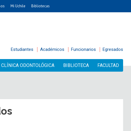
sos
Mi Uchile
Bibliotecas
Estudiantes
Académicos
Funcionarios
Egresados
CLÍNICA ODONTOLÓGICA
BIBLIOTECA
FACULTAD
dos