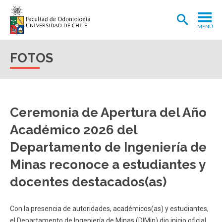
MENÚ
ADMISIÓN
FOTOS
CARRERA
POSTGRADOS Y POSTÍTULOS
Ceremonia de Apertura del Año
INVESTIGACIÓN
Académico 2026 del
EXTENSIÓN
Departamento de Ingeniería de
INTERNACIONAL
Minas reconoce a estudiantes y
CLÍNICA ODONTOLÓGICA
docentes destacados(as)
BIBLIOTECA
FACULTAD
Con la presencia de autoridades, académicos(as) y estudiantes,
el Departamento de Ingeniería de Minas (DIMin) dio inicio oficial