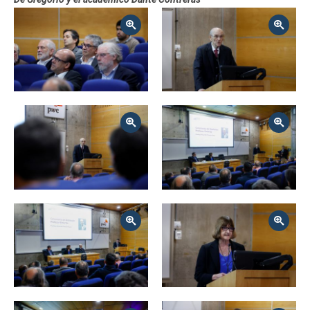
ESTUDIANTES
ACADÉMICOS
Zoom
Zoom
FUNCIONARIOS
EGRESADOS
Zoom
Zoom
Zoom
Zoom