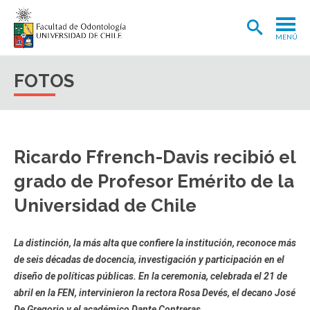
MENÚ
ADMISIÓN
FOTOS
CARRERA
POSTGRADOS Y POSTÍTULOS
Ricardo Ffrench-Davis recibió el
INVESTIGACIÓN
grado de Profesor Emérito de la
EXTENSIÓN
Universidad de Chile
INTERNACIONAL
CLÍNICA ODONTOLÓGICA
La distinción, la más alta que confiere la institución, reconoce más
de seis décadas de docencia, investigación y participación en el
BIBLIOTECA
diseño de políticas públicas. En la ceremonia, celebrada el 21 de
FACULTAD
abril en la FEN, intervinieron la rectora Rosa Devés, el decano José
De Gregorio y el académico Dante Contreras