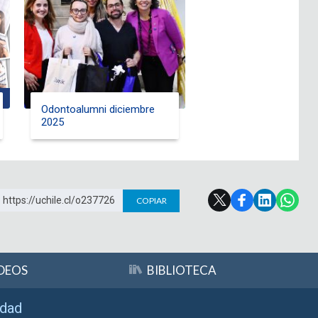
Odontoalumni diciembre
2025
https://uchile.cl/o237726
COPIAR
DEOS
BIBLIOTECA
idad