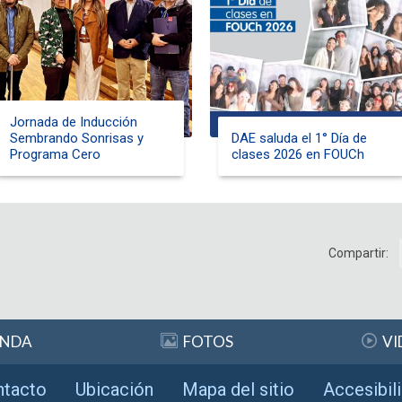
Jornada de Inducción
Sembrando Sonrisas y
DAE saluda el 1° Día de
Programa Cero
clases 2026 en FOUCh
Compartir:
ENDA
FOTOS
VI
ntacto
Ubicación
Mapa del sitio
Accesibil